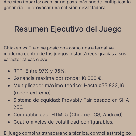
decisión importa: avanzar un paso más puede multiplicar la
ganancia… o provocar una colisión devastadora.
Resumen Ejecutivo del Juego
Chicken vs Train se posiciona como una alternativa
moderna dentro de los juegos instantáneos gracias a sus
características clave:
RTP: Entre 97% y 98%.
Ganancia máxima por ronda: 10.000 €.
Multiplicador máximo teórico: Hasta x55.833,16
(modo extremo).
Sistema de equidad: Provably Fair basado en SHA-
256.
Compatibilidad: HTML5 (Chrome, iOS, Android).
Cuatro niveles de volatilidad configurables.
El juego combina transparencia técnica, control estratégico