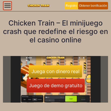
Registro
Obtener bonificación
Chicken Train – El minijuego
crash que redefine el riesgo en
el casino online
Juega con dinero real
Juego de demo gratuito