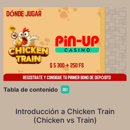
Tabla de contenido
Introducción a Chicken Train
(Chicken vs Train)