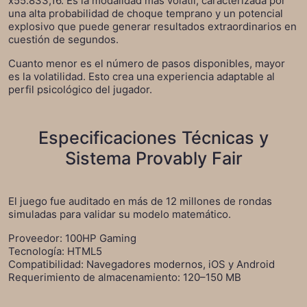
x55.833,16. Es la modalidad más volátil, caracterizada por
una alta probabilidad de choque temprano y un potencial
explosivo que puede generar resultados extraordinarios en
cuestión de segundos.
Cuanto menor es el número de pasos disponibles, mayor
es la volatilidad. Esto crea una experiencia adaptable al
perfil psicológico del jugador.
Especificaciones Técnicas y
Sistema Provably Fair
El juego fue auditado en más de 12 millones de rondas
simuladas para validar su modelo matemático.
Proveedor: 100HP Gaming
Tecnología: HTML5
Compatibilidad: Navegadores modernos, iOS y Android
Requerimiento de almacenamiento: 120–150 MB