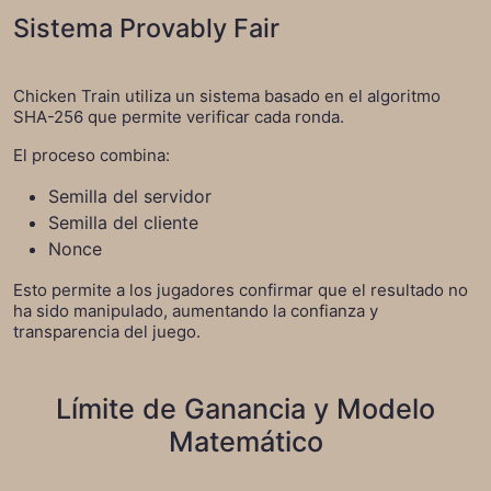
Sistema Provably Fair
Chicken Train utiliza un sistema basado en el algoritmo
SHA-256 que permite verificar cada ronda.
El proceso combina:
Semilla del servidor
Semilla del cliente
Nonce
Esto permite a los jugadores confirmar que el resultado no
ha sido manipulado, aumentando la confianza y
transparencia del juego.
Límite de Ganancia y Modelo
Matemático