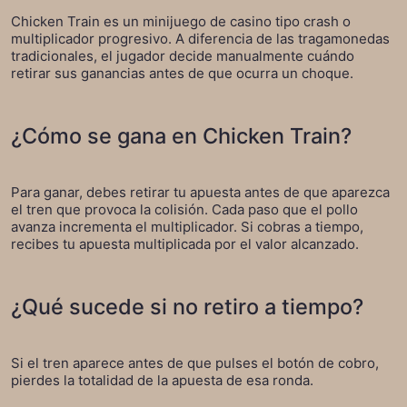
Chicken Train es un minijuego de casino tipo crash o
multiplicador progresivo. A diferencia de las tragamonedas
tradicionales, el jugador decide manualmente cuándo
retirar sus ganancias antes de que ocurra un choque.
¿Cómo se gana en Chicken Train?
Para ganar, debes retirar tu apuesta antes de que aparezca
el tren que provoca la colisión. Cada paso que el pollo
avanza incrementa el multiplicador. Si cobras a tiempo,
recibes tu apuesta multiplicada por el valor alcanzado.
¿Qué sucede si no retiro a tiempo?
Si el tren aparece antes de que pulses el botón de cobro,
pierdes la totalidad de la apuesta de esa ronda.