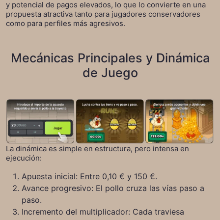
y potencial de pagos elevados, lo que lo convierte en una
propuesta atractiva tanto para jugadores conservadores
como para perfiles más agresivos.
Mecánicas Principales y Dinámica
de Juego
La dinámica es simple en estructura, pero intensa en
ejecución:
Apuesta inicial: Entre 0,10 € y 150 €.
Avance progresivo: El pollo cruza las vías paso a
paso.
Incremento del multiplicador: Cada traviesa