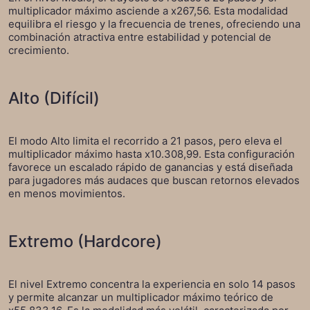
multiplicador máximo asciende a x267,56. Esta modalidad
equilibra el riesgo y la frecuencia de trenes, ofreciendo una
combinación atractiva entre estabilidad y potencial de
crecimiento.
Alto (Difícil)
El modo Alto limita el recorrido a 21 pasos, pero eleva el
multiplicador máximo hasta x10.308,99. Esta configuración
favorece un escalado rápido de ganancias y está diseñada
para jugadores más audaces que buscan retornos elevados
en menos movimientos.
Extremo (Hardcore)
El nivel Extremo concentra la experiencia en solo 14 pasos
y permite alcanzar un multiplicador máximo teórico de