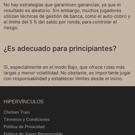
No hay estrategias que garanticen ganancias, ya que el
resultado es aleatorio. Sin embargo, muchos jugadores
utilizan técnicas de gestión de banca, como el auto-cobro y
el límite del 5 % del saldo por ronda, para controlar el
riesgo.
¿Es adecuado para principiantes?
Sí, especialmente en el modo Bajo, que ofrece rutas más
largas y menor volatilidad. No obstante, es importante jugar
con responsabilidad y establecer límites desde el inicio.
HIPERVÍNCULOS
Chicken Train
Términos y Condiciones
Política de Privacidad
Política de Juego Responsable