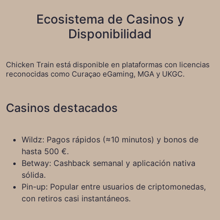
Ecosistema de Casinos y
Disponibilidad
Chicken Train está disponible en plataformas con licencias
reconocidas como Curaçao eGaming, MGA y UKGC.
Casinos destacados
Wildz: Pagos rápidos (≈10 minutos) y bonos de
hasta 500 €.
Betway: Cashback semanal y aplicación nativa
sólida.
Pin-up: Popular entre usuarios de criptomonedas,
con retiros casi instantáneos.